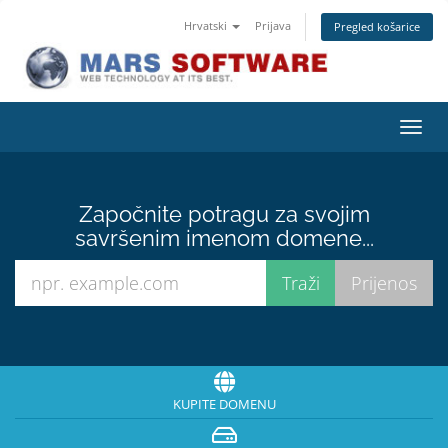
Hrvatski
Prijava
Pregled košarice
Preba
navig
Započnite potragu za svojim
savršenim imenom domene...
KUPITE DOMENU