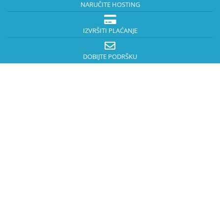
NARUČITE HOSTING
IZVRŠITI PLAĆANJE
DOBIJTE PODRŠKU