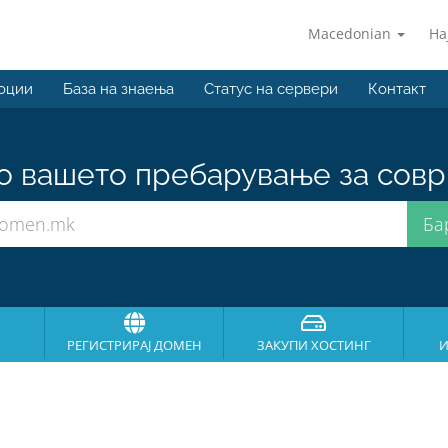
Macedonian
На
оции
База на знаења
Статус на сервери
Контакт
о вашето пребарување за совр
РЕГИСТРИРАЈ ДОМЕН
ЗАКУПИ ХОСТИНГ
И